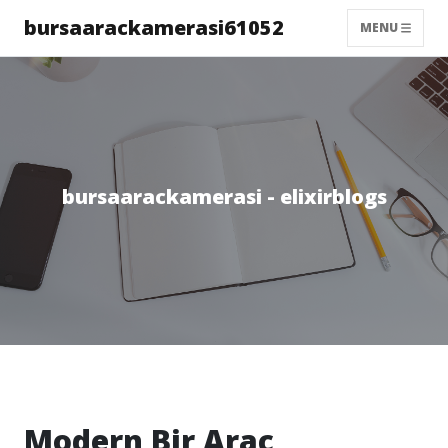
bursaarackamerasi61052
MENU
bursaarackamerasi - elixirblogs
Modern Bir Arac